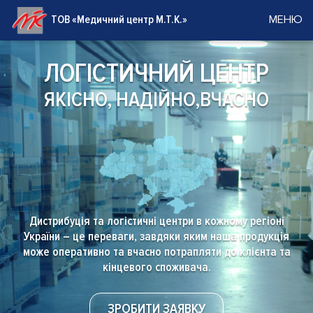
ТОВ «Медичний центр М.Т.К.»
МЕНЮ
ЛОГІСТИЧНИЙ
ЦЕНТР
ЯКІСНО, НАДІЙНО,
ВЧАСНО
Дистрибуція та логістичні центри в кожному регіоні
України – це переваги, завдяки яким наша продукція
може оперативно та вчасно потрапляти до клієнта та
кінцевого споживача.
ЗРОБИТИ ЗАЯВКУ